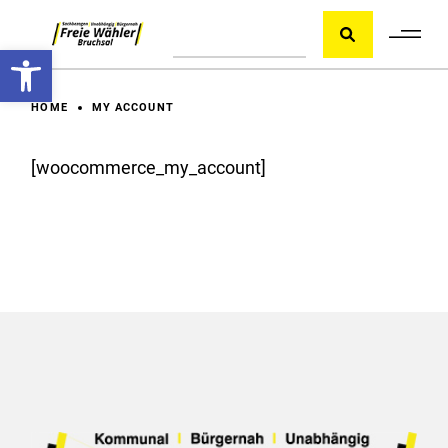
Skip
Suche
to
the
Werkzeugleiste öffnen
content
HOME
MY ACCOUNT
[woocommerce_my_account]