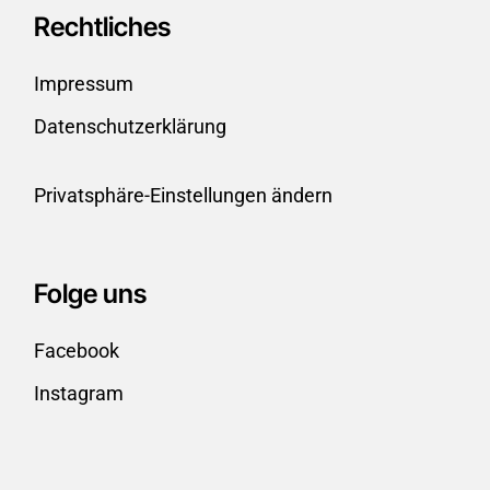
Rechtliches
Wir dürfen nicht warten, bis
Impressum
andere die Strukturen
Datenschutzerklärung
schaffen, wir müssen selbst
dazu unseren Beitrag leisten.
Privatsphäre-Einstellungen ändern
Isabella G.
Folge uns
Facebook
Instagram