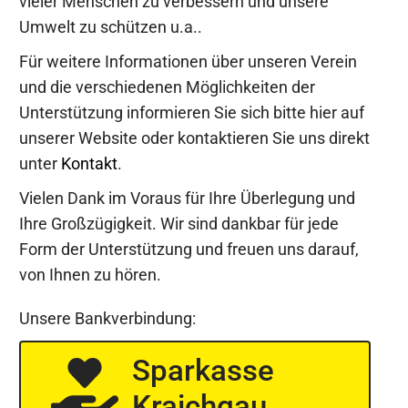
vieler Menschen zu verbessern und unsere
Umwelt zu schützen u.a..
Für weitere Informationen über unseren Verein
und die verschiedenen Möglichkeiten der
Unterstützung informieren Sie sich bitte hier auf
unserer Website oder kontaktieren Sie uns direkt
unter
Kontakt
.
Vielen Dank im Voraus für Ihre Überlegung und
Ihre Großzügigkeit. Wir sind dankbar für jede
Form der Unterstützung und freuen uns darauf,
von Ihnen zu hören.
Vereinbarkeit von Wohnung
Unsere Bankverbindung:
und Verkehr.
Sparkasse
FREIE WÄHLER BRUCHSAL
Kraichgau