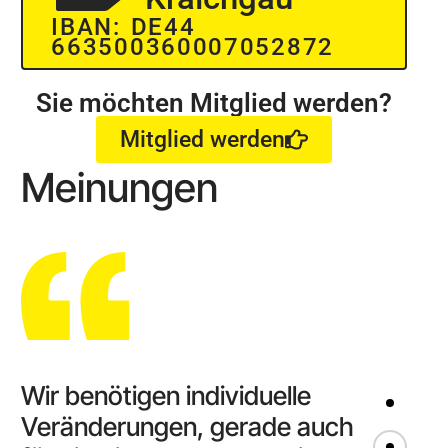
Tatjana Grath
IBAN: DE44
663500360007052872
Sie möchten Mitglied werden?
Mitglied werden
Wir dürfen nicht warten, bis
andere die Strukturen
Meinungen
schaffen, wir müssen selbst
dazu unseren Beitrag leisten.
Isabella G.
Wir benötigen individuelle
Veränderungen, gerade auch