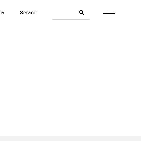
Suche
Kontakt
iv
Service
ck
Termine
FAQ
Kontakt
ck
Termine
FAQ