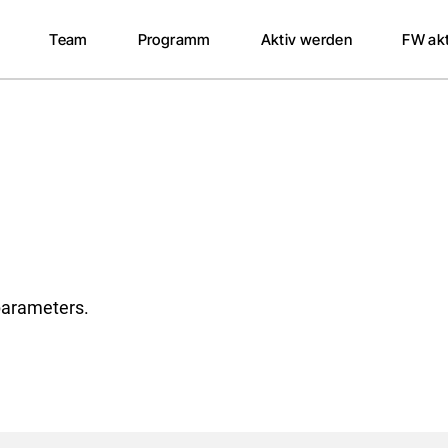
Über uns
Unsere Standpunkte
Mitglied werden
Presse
Team
Programm
Aktiv werden
FW akt
Wer sind wir
Unsere Themen
Spenden
Rückbli
Vorstand
Haushaltsreden
Über uns
Unsere Standpunkte
Mitglied werden
Presse
Gemeinderat
Wer sind wir
Unsere Themen
Spenden
Rückbli
Kreistag
Vorstand
Haushaltsreden
Mandatsträger
Gemeinderat
Ortsvereine
Kreistag
Argumente und Ziele
Mandatsträger
Ortsvereine
parameters.
Argumente und Ziele