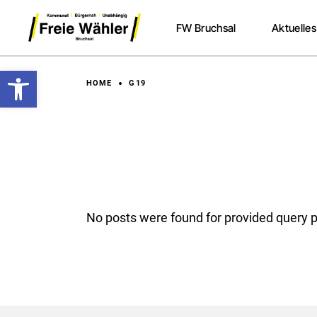
Skip
to
FW Bruchsal
Aktuelles
the
content
Werkzeugleiste öffnen
HOME
G19
No posts were found for provided query 