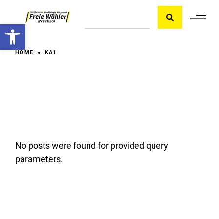
Skip
Suche
to
the
Werkzeugleiste öffnen
content
HOME
KA1
No posts were found for provided query
parameters.