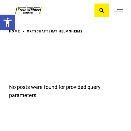
Skip
Suche
to
the
Werkzeugleiste öffnen
content
HOME
ORTSCHAFTSRAT HELMSHEIM2
No posts were found for provided query
parameters.