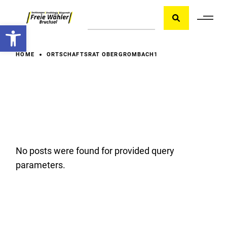
Skip
Suche
to
the
Werkzeugleiste öffnen
content
HOME
ORTSCHAFTSRAT OBERGROMBACH1
No posts were found for provided query
parameters.