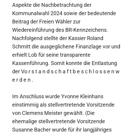
Aspekte die Nachbetrachtung der
Kommunalwahl 2024 sowie der bedeutende
Beitrag der Freien Wähler zur
Wiedereinführung des BR-Kennzeichens.
Nachfolgend stellte der Kassier Roland
Schmitt die ausgeglichene Finanzlage vor und
erhielt Lob für seine transparente
Kassenführung. Somit konnte die Entlastung
der Vo r s t a n d s c h a f t b e s c h l o s s e n w
e r d e n .
Im Anschluss wurde Yvonne Kleinhans
einstimmig als stellvertretende Vorsitzende
von Clemens Meister gewählt. (Die
ehemalige stellvertretende Vorsitzende
Susanne Bacher wurde für ihr langjähriges